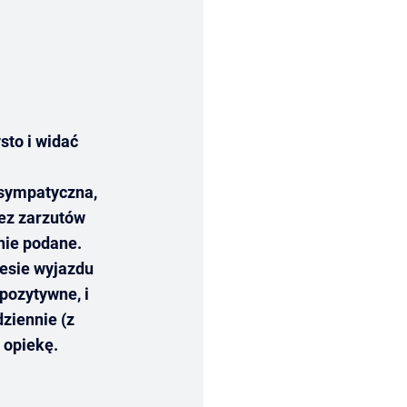
sto i widać
 sympatyczna,
bez zarzutów
nie podane.
esie wyjazdu
pozytywne, i
ziennie (z
 opiekę.