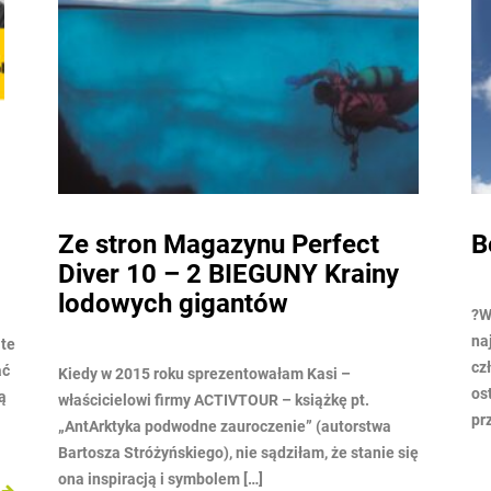
Bezpieczeństwo z Activtour
A
K
?WAŻNE INFORMACJE? Bezpieczeństwo i zdrowie są
najważniejszymi priorytetami w życiu każdego
W 
człowieka – o czym przekonaliśmy się mocno w
ob
ostatnim czasie. Dlatego też, chciałyśmy
to
przypomnieć o ochronie jaką […]
mi
sp
ę
ZOBACZ