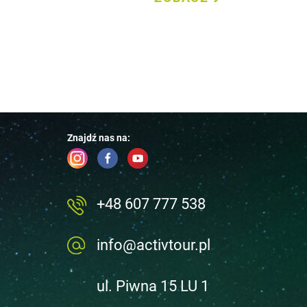
ZOBACZ
Znajdź nas na:
+48 607 777 538
info@activtour.pl
ul. Piwna 15 LU 1