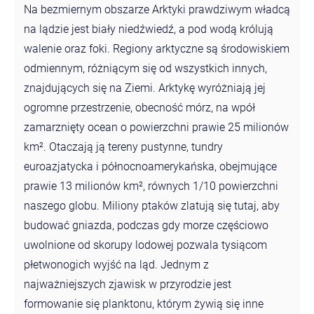
Na bezmiernym obszarze Arktyki prawdziwym władcą
na lądzie jest biały niedźwiedź, a pod wodą królują
walenie oraz foki. Regiony arktyczne są środowiskiem
odmiennym, różniącym się od wszystkich innych,
znajdujących się na Ziemi. Arktykę wyróżniają jej
ogromne przestrzenie, obecność mórz, na wpół
zamarznięty ocean o powierzchni prawie 25 milionów
km². Otaczają ją tereny pustynne, tundry
euroazjatycka i północnoamerykańska, obejmujące
prawie 13 milionów km², równych 1/10 powierzchni
naszego globu. Miliony ptaków zlatują się tutaj, aby
budować gniazda, podczas gdy morze częściowo
uwolnione od skorupy lodowej pozwala tysiącom
płetwonogich wyjść na ląd. Jednym z
najważniejszych zjawisk w przyrodzie jest
formowanie się planktonu, którym żywią się inne