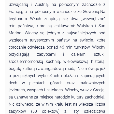
Szwajcarią i Austrią, na północnym zachodzie z
Francją, a na północnym wschodzie ze Słowenią.Na
terytorium Włoch znajdują się dwa „wewnętrzne”
mini-państwa, które są enklawami: Watykan i San
Marino. Włochy są jednym z najważniejszych pod
względem turystycznym państw na świecie, które
corocznie odwiedza ponad 46 mln turystów. Włochy
przyciągają zabytkami i dziełami sztuki,
śródziemnomorską kuchnią, wielowiekową historią,
bogatą kulturą i awangardową modą. Nie mówiąc już
o przepięknych wybrzeżach i plażach, zapierających
dech w piersiach górach oraz malowniczych
jeziorach, wyspach i zatokach. Włochy, wraz z Grecją,
są uznawane za miejsce narodzin kultury zachodniej.
Nic dziwnego, że w tym kraju jest największa liczba
zabytków (50 obiektów) z listy dziedzictwa