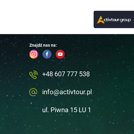
Znajdź nas na:
+48 607 777 538
info@activtour.pl
ul. Piwna 15 LU 1