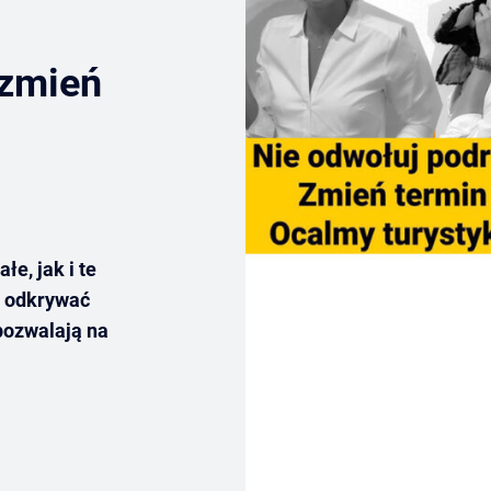
 zmień
e, jak i te
, odkrywać
 pozwalają na