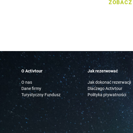
ZOBACZ
ZOBACZ
O Activtour
Jak rezerwować
O nas
Jak dokonać rezerwacji
Dane firmy
Dlaczego Activtour
Turystyczny Fundusz
Polityka prywatności