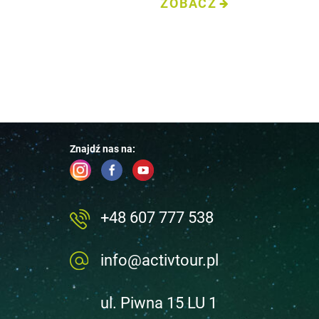
ZOBACZ
Znajdź nas na:
+48 607 777 538
info@activtour.pl
ul. Piwna 15 LU 1