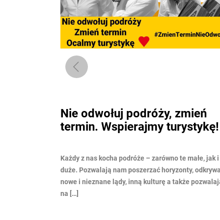
mień
Ze stron Magazynu Perfect
ystykę!
Diver 10 – 2 BIEGUNY Krainy
lodowych gigantów
małe, jak i te
ty, odkrywać
Kiedy w 2015 roku sprezentowałam Kasi –
że pozwalają
właścicielowi firmy ACTIVTOUR – książkę pt.
„AntArktyka podwodne zauroczenie” (autorstwa
Bartosza Stróżyńskiego), nie sądziłam, że stanie si
ona inspiracją i symbolem […]