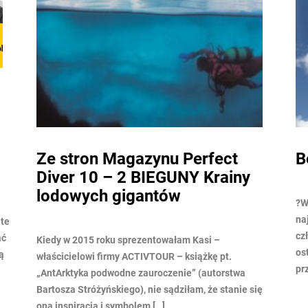
Bezpieczeństwo z Activtour
A
K
?WAŻNE INFORMACJE? Bezpieczeństwo i zdrowie są
najważniejszymi priorytetami w życiu każdego
W 
człowieka – o czym przekonaliśmy się mocno w
ob
ostatnim czasie. Dlatego też, chciałyśmy
to
przypomnieć o ochronie jaką […]
mi
sp
ę