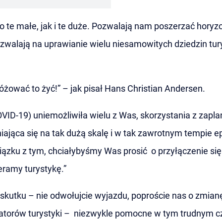
 te małe, jak i te duże. Pozwalają nam poszerzać horyz
ozwalają na uprawianie wielu niesamowitych dziedzin tury
óżować to żyć!” – jak pisał Hans Christian Andersen.
VID-19) uniemożliwiła wielu z Was, skorzystania z zapl
ająca się na tak dużą skalę i w tak zawrotnym tempie 
ązku z tym, chciałybyśmy Was prosić o przyłączenie się d
eramy turystykę.”
skutku – nie odwołujcie wyjazdu, poproście nas o zmian
izatorów turystyki – niezwykle pomocne w tym trudnym