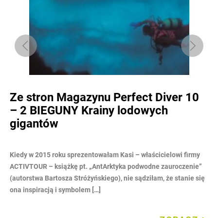
Ze stron Magazynu Perfect Diver 10
B
– 2 BIEGUNY Krainy lodowych
gigantów
?W
naj
czy
ane
Kiedy w 2015 roku sprezentowałam Kasi – właścicielowi firmy
chc
ACTIVTOUR – książkę pt. „AntArktyka podwodne zauroczenie”
(autorstwa Bartosza Stróżyńskiego), nie sądziłam, że stanie się
ona inspiracją i symbolem […]