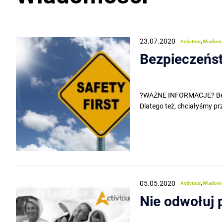
23.07.2020
Activtour
,
Wiadom
Bezpieczeńst
?WAŻNE INFORMACJE? Bezpi
Dlatego też, chciałyśmy pr
05.05.2020
Activtour
,
Wiadom
Nie odwołuj 