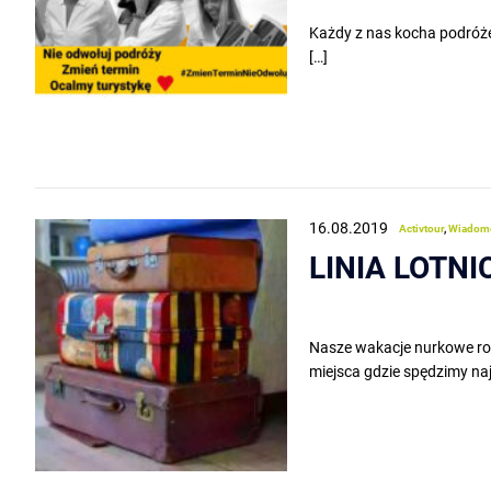
Każdy z nas kocha podróże 
[…]
16.08.2019
Activtour
,
Wiadom
LINIA LOTNI
Nasze wakacje nurkowe roz
miejsca gdzie spędzimy najb