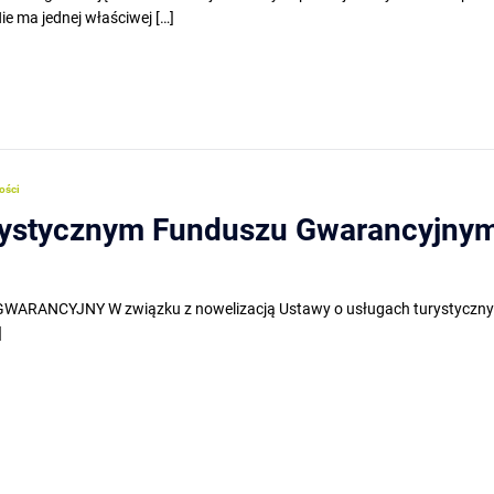
e ma jednej właściwej […]
ości
rystycznym Funduszu Gwarancyjnym
ANCYJNY W związku z nowelizacją Ustawy o usługach turystycznych w
]