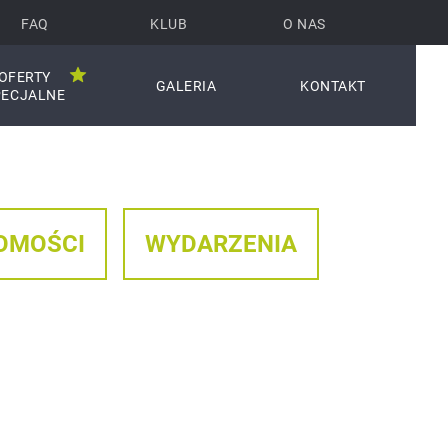
FAQ
KLUB
O NAS
OFERTY
GALERIA
KONTAKT
PECJALNE
OMOŚCI
WYDARZENIA