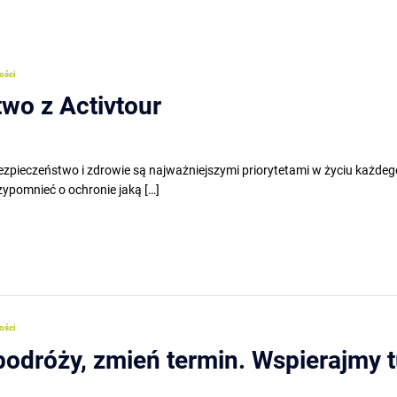
ości
wo z Activtour
eczeństwo i zdrowie są najważniejszymi priorytetami w życiu każdego
zypomnieć o ochronie jaką […]
ości
podróży, zmień termin. Wspierajmy t