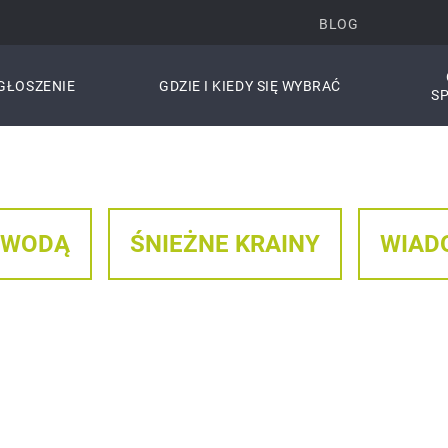
BLOG
GŁOSZENIE
GDZIE I KIEDY SIĘ WYBRAĆ
S
 WODĄ
ŚNIEŻNE KRAINY
WIAD