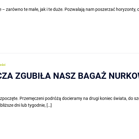
– zarówno te małe, jak i te duże. Pozwalają nam poszerzać horyzonty, o
ości
CZA ZGUBIŁA NASZ BAGAŻ NURKOWY
poczęte. Przemęczeni podróżą docieramy na drugi koniec świata, do szcz
liższe dni lub tygodnie, […]