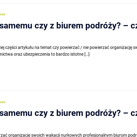
ości
samemu czy z biurem podróży? – cz
iej części artykułu na temat czy powierzać / nie powierzać organizacj
nictwa oraz ubezpieczenia to bardzo istotne […]
ości
samemu czy z biurem podróży? – cz
rzać organizację swoich wakacji nurkowych profesjonalnym biurom podr