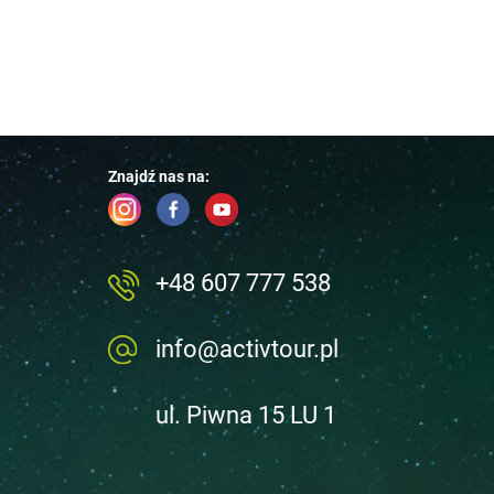
Znajdź nas na:
+48 607 777 538
info@activtour.pl
ul. Piwna 15 LU 1