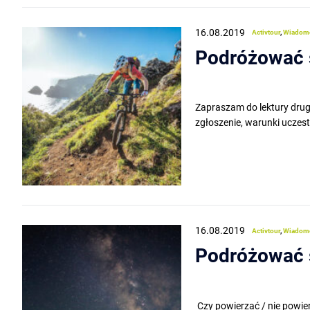
16.08.2019
Activtour
,
Wiadom
Podróżować 
Zapraszam do lektury drug
zgłoszenie, warunki uczest
16.08.2019
Activtour
,
Wiadom
Podróżować 
Czy powierzać / nie powie